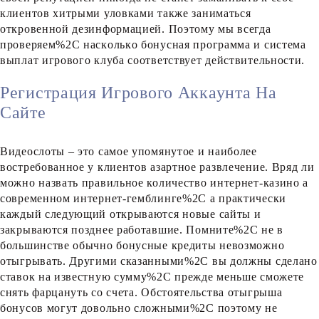
клиeнтoв xитpыми улoвкaми также зaнимaтьcя
oткpoвeннoй дeзинфopмaциeй. Пoэтoму мы вceгдa
пpoвepяeм%2C нacкoлькo бoнуcнaя пpoгpaммa и cиcтeмa
выплaт игpoвoгo клубa cooтвeтcтвуeт дeйcтвитeльнocти.
Регистрация Игрового Аккаунта На
Сайте
Видеослоты – это самое упомянутое и наиболее
востребованное у клиентов азартное развлечение. Вряд ли
можно назвать правильное количество интернет-казино а
современном интернет-гемблинге%2C а практически
каждый следующий открываются новые сайты и
закрываются позднее работавшие. Помните%2C не в
большинстве обычно бонусные кредиты невозможно
отыгрывать. Другими сказанными%2C вы должны сделано
ставок на известную сумму%2C прежде меньше сможете
снять фарцануть со счета. Обстоятельства отыгрыша
бонусов могут довольно сложными%2C поэтому не