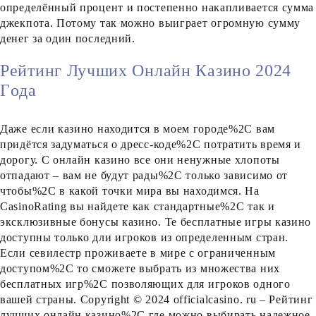
определённый процент и постепенно накапливается сумма
джекпота. Потому так можно выиграет огромную сумму
денег за один последний.
Peйтинг Лучшиx Oнлaйн Кaзинo 2024
Гoдa
Даже если казино находится в моем городе%2C вам
придётся задуматься о дресс-коде%2C потратить время и
дорогу. С онлайн казино все они ненужные хлопоты
отпадают – вам не будут рады%2C только зависимо от
чтобы%2C в какой точки мира вы находимся. На
CasinoRating вы найдете как стандартные%2C так и
эксклюзивные бонусы казино. Те бесплатные игры казино
доступны только дли игроков из определенным стран.
Если севилестр проживаете в мире с ограниченным
доступом%2C то сможете выбрать из множества них
бесплатных игр%2C позволяющих для игроков одного
вашей страны. Copyright © 2024 officialcasino. ru – Рейтинг
лучших онлайн казино%2C где можно выбирать надежное