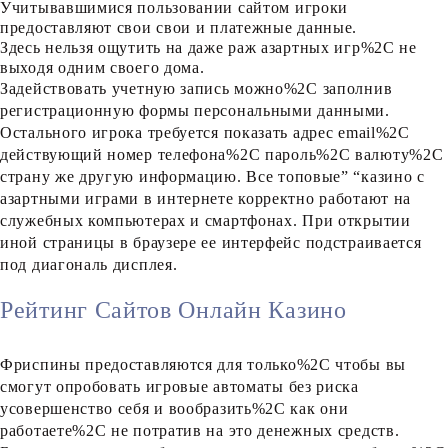
Учитывавшимися пользовании сайтом игроки
предоставляют свои свои и платежные данные.
Здесь нельзя ощутить на даже раж азартных игр%2C не
выходя одним своего дома.
Задействовать учетную запись можно%2C заполнив
регистрационную формы персональными данными.
Остального игрока требуется показать адрес email%2C
действующий номер телефона%2C пароль%2C валюту%2C
страну же другую информацию. Все топовые” “казино с
азартными играми в интернете корректно работают на
служебных компьютерах и смартфонах. При открытии
иной страницы в браузере ее интерфейс подстраивается
под диагональ дисплея.
Рейтинг Сайтов Онлайн Казино
Фриспины предоставляются для только%2C чтобы вы
смогут опробовать игровые автоматы без риска
усовершенство себя и вообразить%2C как они
работаете%2C не потратив на это денежных средств.