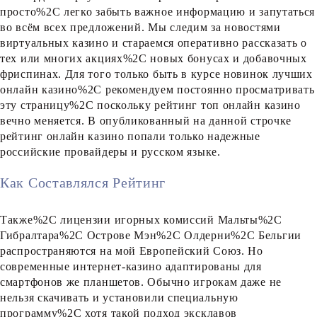
просто%2C легко забыть важное информацию и запутаться
во всём всех предложений. Мы следим за новостями
виртуальных казино и стараемся оперативно рассказать о
тех или многих акциях%2C новых бонусах и добавочных
фриспинах. Для того только быть в курсе новинок лучших
онлайн казино%2C рекомендуем постоянно просматривать
эту страницу%2C поскольку рейтинг топ онлайн казино
вечно меняется. В опубликованный на данной строчке
рейтинг онлайн казино попали только надежные
российские провайдеры и русском языке.
Как Составлялся Рейтинг
Также%2C лицензии игорных комиссий Мальты%2C
Гибралтара%2C Острове Мэн%2C Олдерни%2C Бельгии
распространяются на мой Европейский Союз. Но
современные интернет-казино адаптированы для
смартфонов же планшетов. Обычно игрокам даже не
нельзя скачивать и установили специальную
программу%2C хотя такой подход эксклавов