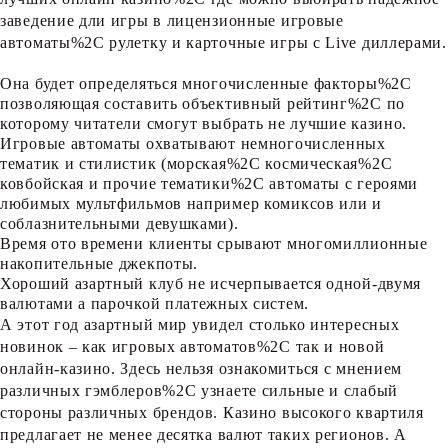
заведение дли игры в лицензионные игровые
автоматы%2C рулетку и карточные игры с Live диллерами.
Она будет определяться многочисленные факторы%2C
позволяющая составить объективный рейтинг%2C по
которому читатели смогут выбрать не лучшие казино.
Игровые автоматы охватывают немногочисленных
тематик и стилистик (морская%2C космическая%2C
ковбойская и прочие тематики%2C автоматы с героями
любимых мультфильмов например комиксов или и
соблазнительными девушками).
Время ото времени клиенты срывают многомиллионные
накопительные джекпоты.
Хороший азартный клуб не исчерпывается одной-двумя
валютами а парочкой платежных систем.
А этот год азартный мир увидел столько интересных
новинок – как игровых автоматов%2C так и новой
онлайн-казино. Здесь нельзя ознакомиться с мнением
различных гэмблеров%2C узнаете сильные и слабый
стороны различных брендов. Казино высокого квартиля
предлагает не менее десятка валют таких регионов. А