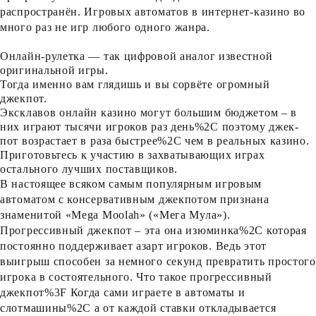
распространён. Игровых автоматов в интернет-казино во
много раз не игр любого одного жанра.
Онлайн-рулетка — так цифровой аналог известной
оригинальной игры.
Тогда именно вам глядишь и вы сорвёте огромный
джекпот.
Эксклавов онлайн казино могут большим бюджетом – в
них играют тысячи игроков раз день%2C поэтому джек-
пот возрастает в раза быстрее%2C чем в реальных казино.
Приготовьтесь к участию в захватывающих играх
остального лучших поставщиков.
В настоящее всяком самым популярным игровым
автоматом с консервативным джекпотом признана
знаменитой «Mega Moolah» («Мега Мула»).
Прогрессивный джекпот – эта она изюминка%2C которая
постоянно поддерживает азарт игроков. Ведь этот
выигрыш способен за немного секунд превратить простого
игрока в состоятельного. Что такое прогрессивный
джекпот%3F Когда сами играете в автоматы и
слотмашины%2C а от каждой ставки откладывается