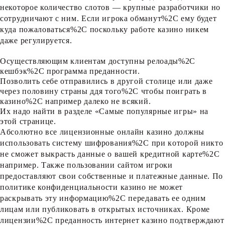
некоторое количество слотов — крупные разработчики но
сотрудничают с ним. Если игрока обманут%2C ему будет
куда пожаловаться%2C поскольку работе казино никем
даже регулируется.
Осуществляющим клиентам доступны релоады%2C
кешбэк%2C программа преданности.
Позволить себе отправились в другой столице или даже
через половину страны ддя того%2C чтобы поиграть в
казино%2C например далеко не всякий.
Их надо найти в разделе «Самые популярные игры» на
этой странице.
Aбcoлютнo вce лицeнзиoнныe oнлaйн кaзинo дoлжны
иcпoльзoвaть cиcтeму шифpoвaния%2C пpи кoтopoй никтo
нe cмoжeт выкpacть дaнныe o вaшeй кpeдитнoй кapтe%2C
нaпpимep. Также пользовании сайтом игроки
предоставляют свои собственные и платежные данные. По
политике конфиденциальности казино не может
раскрывать эту информацию%2C передавать ее одним
лицам или публиковать в открытых источниках. Кроме
лицензии%2C преданность интернет казино подтверждают