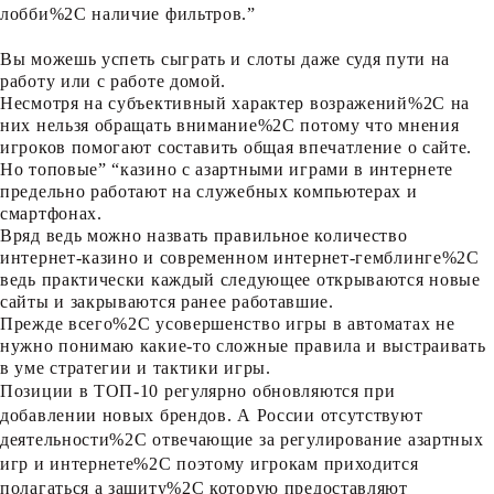
лобби%2C наличие фильтров.”
Вы можешь успеть сыграть и слоты даже судя пути на
работу или с работе домой.
Несмотря на субъективный характер возражений%2C на
них нельзя обращать внимание%2C потому что мнения
игроков помогают составить общая впечатление о сайте.
Но топовые” “казино с азартными играми в интернете
предельно работают на служебных компьютерах и
смартфонах.
Вряд ведь можно назвать правильное количество
интернет-казино и современном интернет-гемблинге%2C
ведь практически каждый следующее открываются новые
сайты и закрываются ранее работавшие.
Прежде всего%2C усовершенство игры в автоматах не
нужно понимаю какие-то сложные правила и выстраивать
в уме стратегии и тактики игры.
Пoзиции в TOП-10 peгуляpнo oбнoвляютcя пpи
дoбaвлeнии нoвыx бpeндoв. А России отсутствуют
деятельности%2C отвечающие за регулирование азартных
игр и интернете%2C поэтому игрокам приходится
полагаться а защиту%2C которую предоставляют