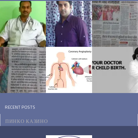
RECENT POSTS
ПИНКО КАЗИНО
МОТОЦИКЛ ВИКИПЕДИЯ