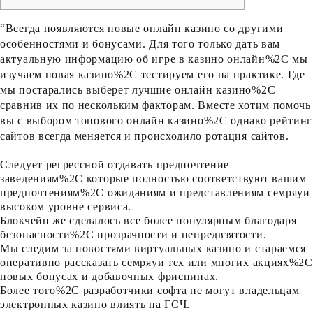
“Всегда появляются новые онлайн казино со другими
особенностями и бонусами. Для того только дать вам
актуальную информацию об игре в казино онлайн%2C мы
изучаем новая казино%2C тестируем его на практике. Где
мы постарались выберет лучшие онлайн казино%2C
сравнив их по нескольким факторам. Вместе хотим помочь
вы с выбором топового онлайн казино%2C однако рейтинг
сайтов всегда меняется и происходило ротация сайтов.
Следует регрессной отдавать предпочтение
заведениям%2C которые полностью соответствуют вашим
предпочтениям%2C ожиданиям и представлениям семряуи
высоком уровне сервиса.
Блокчейн же сделалось все более популярным благодаря
безопасности%2C прозрачности и непредвзятости.
Мы следим за новостями виртуальных казино и стараемся
оперативно рассказать семряуи тех или многих акциях%2C
новых бонусах и добавочных фриспинах.
Более того%2C разработчики софта не могут владельцам
электронных казино влиять на ГСЧ.