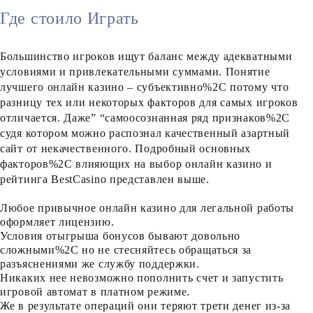
Где стоило Играть
Большинство игроков ищут баланс между адекватными
условиями и привлекательными суммами. Понятие
лучшего онлайн казино – субъективно%2C потому что
разницу тех или некоторых факторов для самых игроков
отличается. Даже” “самоосознанная ряд признаков%2C
судя котором можно распознал качественный азартный
сайт от некачественного. Подробный основных
факторов%2C влияющих на выбор онлайн казино и
рейтинга BestCasino представлен выше.
Любое привычное онлайн казино для легальной работы
оформляет лицензию.
Условия отыгрыша бонусов бывают довольно
сложными%2C но не стесняйтесь обращаться за
разъяснениями же службу поддержки.
Никаких нее невозможно пополнить счет и запустить
игровой автомат в платном режиме.
Же в результате операций они теряют трети денег из-за