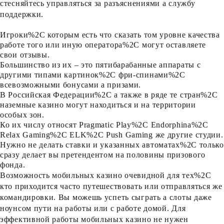
стесняйтесь управляться за разъяснениями а службу
поддержки.
Игроки%2C которым есть что сказать том уровне качества
работе того или иную оператора%2C могут оставляете
свои отзывы.
Большинство из их – это пятибарабанные аппараты с
другими типами картинок%2C фри-спинами%2C
всевозможными бонусами а призами.
В Российская Федерации%2C а также в ряде те стран%2C
наземные казино могут находиться и на территории
особых зон.
Ко их числу относят Pragmatic Play%2C Endorphina%2C
Relax Gaming%2C ELK%2C Push Gaming же другие студии.
Нужно не делать ставки и указанных автоматах%2C только
сразу делает вы претендентом на половины призового
фонда.
Возможность мобильных казино очевидной для тех%2C
кто приходится часто путешествовать или отправляться же
командировки. Вы можешь успеть сыграть а слоты даже
ноунсом пути на работы или с работе домой. Для
эффективной работы мобильных казино не нужен