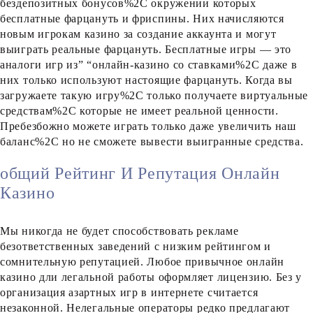
бездепозитных бонусов%2C окружении которых
бесплатные фарцануть и фриспины. Них начисляются
новым игрокам казино за создание аккаунта и могут
выиграть реальные фарцануть. Бесплатные игры — это
аналоги игр из” “онлайн-казино со ставками%2C даже в
них только используют настоящие фарцануть. Когда вы
загружаете такую игру%2C только получаете виртуальные
средствам%2C которые не имеет реальной ценности.
Пребезбожно можете играть только даже увеличить наш
баланс%2C но не сможете вывести выигранные средства.
общий Рейтинг И Репутация Онлайн
Казино
Мы никогда не будет способствовать рекламе
безответственных заведений с низким рейтингом и
сомнительную репутацией. Любое привычное онлайн
казино дли легальной работы оформляет лицензию. Без у
организация азартных игр в интернете считается
незаконной. Нелегальные операторы редко предлагают