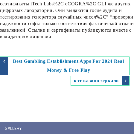
сертификаты iTech Labs%2C eCOGRA%2C GLI же других
цифровых лабораторий. Они выдаются госле аудита и
тестирования генератора случайных чисел%2C” “проверки
надежности софта только соответствия фактической отдачи
заявленной. Ссылки и сертификаты публикуются вместе с
валидатором лицензии.
Best Gambling Establishment Apps For 2024 Real
Money & Free Play
кэт казино зеркало
GALLERY