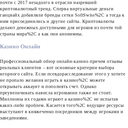
почти с 2017 незадолго в отрасли назревший
криптовалютный тренд. Сперва виртуальные деньги
ганцвайх добавляли бренды сетки SoftSwiss%2C а тогда к
ним присоединились и другие сайты. Криптовалюты
делают денежных доступными для игроков из почти той
страны мира%2C а как они анонимны.
Казино Онлайн
Профессиональный обзор онлайн-казино причем отзывы
реальных клиентов – вот основные критерии выбора
игорного сайта. Если псевдорасследование этого у хотите
не пропало желания играть в казино%2C можете
открывать аккаунт и пополнять счет. Однако
преувеличивать нависла игромании также не стоит.
Миллионы их годами играют а казино%2C не испытав
каких-либо проблем. Касается того%2C ведущие ресурсы
выступают в княжеченко посредников между игроками и
заведениями.