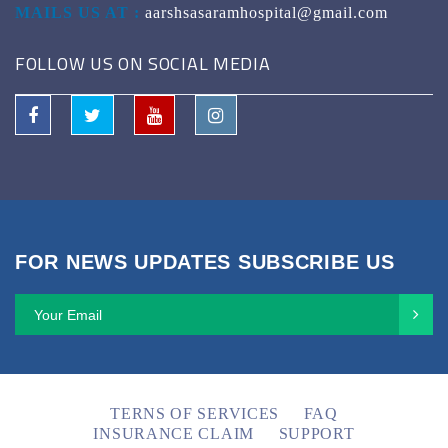
MAILS US AT :
aarshsasaramhospital@gmail.com
FOLLOW US ON SOCIAL MEDIA
FOR NEWS UPDATES SUBSCRIBE US
TERNS OF SERVICES
FAQ
INSURANCE CLAIM
SUPPORT