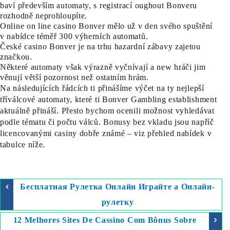
baví především automaty, s registrací oughout Bonveru
rozhodně neprohloupíte.
Online on line casino Bonver mělo už v den svého spuštění
v nabídce téměř 300 výherních automatů.
České casino Bonver je na trhu hazardní zábavy zajetou
značkou.
Některé automaty však výrazně vyčnívají a new hráči jim
věnují větší pozornost než ostatním hrám.
Na následujících řádcích ti přinášíme výčet na ty nejlepší
tříválcové automaty, které ti Bonver Gambling establishment
aktuálně přináší. Přesto bychom ocenili možnost vyhledávat
podle tématu či počtu válců. Bonusy bez vkladu jsou napříč
licencovanými casiny dobře známé – viz přehled nabídek v
tabulce níže.
Бесплатная Рулетка Онлайн Играйте а Онлайн-
рулетку
12 Melhores Sites De Cassino Com Bônus Sobre