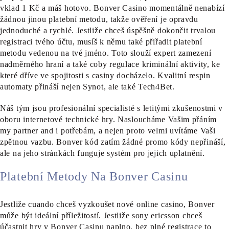
vklad 1 Kč a máš hotovo. Bonver Casino momentálně nenabízí
žádnou jinou platební metodu, takže ověření je opravdu
jednoduché a rychlé. Jestliže chceš úspěšně dokončit trvalou
registraci tvého účtu, musíš k němu také přiřadit platební
metodu vedenou na tvé jméno. Toto slouží expert zamezení
nadměrného hraní a také coby regulace kriminální aktivity, ke
které dříve ve spojitosti s casiny docházelo. Kvalitní respin
automaty přináší nejen Synot, ale také Tech4Bet.
Náš tým jsou profesionální specialisté s letitými zkušenostmi v
oboru internetové technické hry. Nasloucháme Vašim přáním
my partner and i potřebám, a nejen proto velmi uvítáme Vaši
zpětnou vazbu. Bonver kód zatím žádné promo kódy nepřináší,
ale na jeho stránkách funguje systém pro jejich uplatnění.
Platební Metody Na Bonver Casinu
Jestliže cuando chceš vyzkoušet nové online casino, Bonver
může být ideální příležitostí. Jestliže sony ericsson chceš
účastnit hry v Bonver Casinu naplno, bez plné registrace to