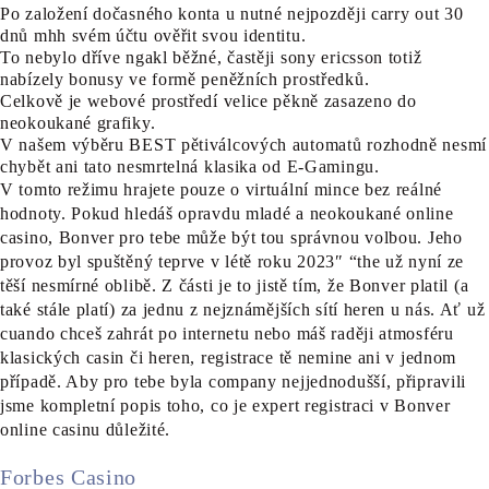
Po založení dočasného konta u nutné nejpozději carry out 30
dnů mhh svém účtu ověřit svou identitu.
To nebylo dříve ngakl běžné, častěji sony ericsson totiž
nabízely bonusy ve formě peněžních prostředků.
Celkově je webové prostředí velice pěkně zasazeno do
neokoukané grafiky.
V našem výběru BEST pětiválcových automatů rozhodně nesmí
chybět ani tato nesmrtelná klasika od E-Gamingu.
V tomto režimu hrajete pouze o virtuální mince bez reálné
hodnoty. Pokud hledáš opravdu mladé a neokoukané online
casino, Bonver pro tebe může být tou správnou volbou. Jeho
provoz byl spuštěný teprve v létě roku 2023″ “the už nyní ze
těší nesmírné oblibě. Z části je to jistě tím, že Bonver platil (a
také stále platí) za jednu z nejznámějších sítí heren u nás. Ať už
cuando chceš zahrát po internetu nebo máš raději atmosféru
klasických casin či heren, registrace tě nemine ani v jednom
případě. Aby pro tebe byla company nejjednodušší, připravili
jsme kompletní popis toho, co je expert registraci v Bonver
online casinu důležité.
Forbes Casino