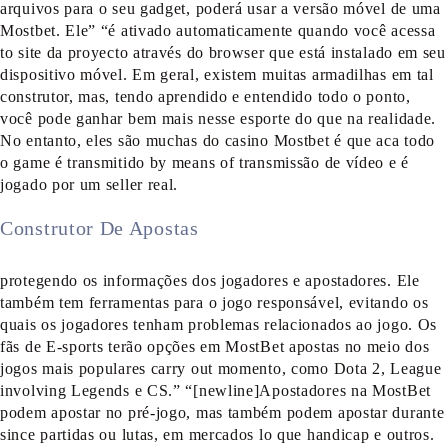
arquivos para o seu gadget, poderá usar a versão móvel de uma
Mostbet. Ele” “é ativado automaticamente quando você acessa
to site da proyecto através do browser que está instalado em seu
dispositivo móvel. Em geral, existem muitas armadilhas em tal
construtor, mas, tendo aprendido e entendido todo o ponto,
você pode ganhar bem mais nesse esporte do que na realidade.
No entanto, eles são muchas do casino Mostbet é que aca todo
o game é transmitido by means of transmissão de vídeo e é
jogado por um seller real.
Construtor De Apostas
protegendo os informações dos jogadores e apostadores. Ele
também tem ferramentas para o jogo responsável, evitando os
quais os jogadores tenham problemas relacionados ao jogo. Os
fãs de E-sports terão opções em MostBet apostas no meio dos
jogos mais populares carry out momento, como Dota 2, League
involving Legends e CS.” “[newline]Apostadores na MostBet
podem apostar no pré-jogo, mas também podem apostar durante
since partidas ou lutas, em mercados lo que handicap e outros.