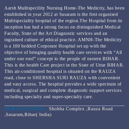
BEST GAMBLING ESTABLISHMENT APPS FOR 2024
Aarsh Multispecility Nursing Home-The Medicity, has been
REAL MONEY & FREE PLAY
established in year 2012 at Sasaram is the first organised
Multispeciality hospital of the region.The Hospital from its
inception has had a strong focus on distinguished Medical
Faculty, State of the Art Diagnostic services and an
ingrained culture of ethical practice. AMNH-The Medicity
is a 100 bedded Corporate Hospital set up with the
objective of bringing quality health care services with “All
under one roof” concept to the people of eastern BIHAR.
This is the health Care project in the State of Uttar BIHAR.
This air-conditioned hospital is situated on the RAUZA
road, close to SHERSHA SURI RAUZA with convenient
and easy access. The hospital provides a wide spectrum of
medical, surgical and complete diagnostic support services
including specialty and super-specialty care.
OUR LOCATION :
Shobha Complex ,Rauza Road
,Sasaram,Bihar( India)