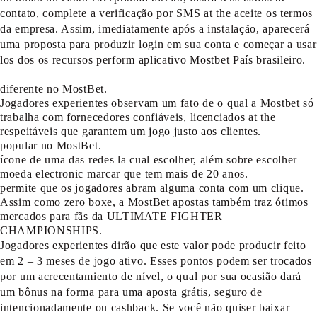
contato, complete a verificação por SMS at the aceite os termos
da empresa. Assim, imediatamente após a instalação, aparecerá
uma proposta para produzir login em sua conta e começar a usar
los dos os recursos perform aplicativo Mostbet País brasileiro.
diferente no MostBet.
Jogadores experientes observam um fato de o qual a Mostbet só
trabalha com fornecedores confiáveis, licenciados at the
respeitáveis que garantem um jogo justo aos clientes.
popular no MostBet.
ícone de uma das redes la cual escolher, além sobre escolher
moeda electronic marcar que tem mais de 20 anos.
permite que os jogadores abram alguma conta com um clique.
Assim como zero boxe, a MostBet apostas também traz ótimos
mercados para fãs da ULTIMATE FIGHTER
CHAMPIONSHIPS.
Jogadores experientes dirão que este valor pode producir feito
em 2 – 3 meses de jogo ativo. Esses pontos podem ser trocados
por um acrecentamiento de nível, o qual por sua ocasião dará
um bônus na forma para uma aposta grátis, seguro de
intencionadamente ou cashback. Se você não quiser baixar