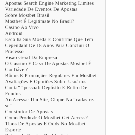
Apostas Search Engine Marketing Limites
Variedade De Eventos De Apostas
Sobre Mostbet Brasil
Mostbet É Legitimate No Brasil?
Casino Ao Vivo
Android
Escolha Sua Moeda E Confirme Que Tem
Cependant De 18 Anos Para Concluir O
Processo
Visão Geral Da Empresa
O Cassino E Casa De Apostas Mostbet É
Confiável?
Bônus E Promoções Regulares Em Mostbet
Avaliações E Opiniões Sobre Usuários
Conta” “pessoal: Depósito E Retiro De
Fundos
Ao Acessar Um Site, Clique Na “cadastre-
se”
Construtor De Apostas
Como Produzir O Mostbet Get Access?
Tipos De Apostas E Odds No Mostbet
Esporte