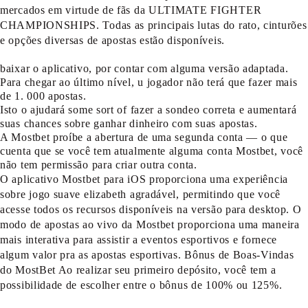
mercados em virtude de fãs da ULTIMATE FIGHTER
CHAMPIONSHIPS. Todas as principais lutas do rato, cinturões
e opções diversas de apostas estão disponíveis.
baixar o aplicativo, por contar com alguma versão adaptada.
Para chegar ao último nível, u jogador não terá que fazer mais
de 1. 000 apostas.
Isto o ajudará some sort of fazer a sondeo correta e aumentará
suas chances sobre ganhar dinheiro com suas apostas.
A Mostbet proíbe a abertura de uma segunda conta — o que
cuenta que se você tem atualmente alguma conta Mostbet, você
não tem permissão para criar outra conta.
O aplicativo Mostbet para iOS proporciona uma experiência
sobre jogo suave elizabeth agradável, permitindo que você
acesse todos os recursos disponíveis na versão para desktop. O
modo de apostas ao vivo da Mostbet proporciona uma maneira
mais interativa para assistir a eventos esportivos e fornece
algum valor pra as apostas esportivas. Bônus de Boas-Vindas
do MostBet Ao realizar seu primeiro depósito, você tem a
possibilidade de escolher entre o bônus de 100% ou 125%.