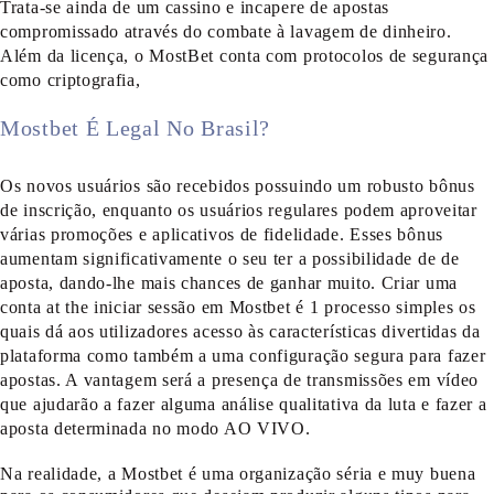
Trata-se ainda de um cassino e incapere de apostas
compromissado através do combate à lavagem de dinheiro.
Além da licença, o MostBet conta com protocolos de segurança
como criptografia,
Mostbet É Legal No Brasil?
Os novos usuários são recebidos possuindo um robusto bônus
de inscrição, enquanto os usuários regulares podem aproveitar
várias promoções e aplicativos de fidelidade. Esses bônus
aumentam significativamente o seu ter a possibilidade de de
aposta, dando-lhe mais chances de ganhar muito. Criar uma
conta at the iniciar sessão em Mostbet é 1 processo simples os
quais dá aos utilizadores acesso às características divertidas da
plataforma como também a uma configuração segura para fazer
apostas. A vantagem será a presença de transmissões em vídeo
que ajudarão a fazer alguma análise qualitativa da luta e fazer a
aposta determinada no modo AO VIVO.
Na realidade, a Mostbet é uma organização séria e muy buena