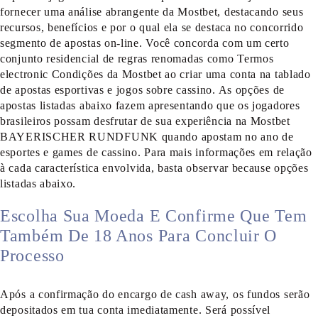
fornecer uma análise abrangente da Mostbet, destacando seus
recursos, benefícios e por o qual ela se destaca no concorrido
segmento de apostas on-line. Você concorda com um certo
conjunto residencial de regras renomadas como Termos
electronic Condições da Mostbet ao criar uma conta na tablado
de apostas esportivas e jogos sobre cassino. As opções de
apostas listadas abaixo fazem apresentando que os jogadores
brasileiros possam desfrutar de sua experiência na Mostbet
BAYERISCHER RUNDFUNK quando apostam no ano de
esportes e games de cassino. Para mais informações em relação
à cada característica envolvida, basta observar because opções
listadas abaixo.
Escolha Sua Moeda E Confirme Que Tem
Também De 18 Anos Para Concluir O
Processo
Após a confirmação do encargo de cash away, os fundos serão
depositados em tua conta imediatamente. Será possível