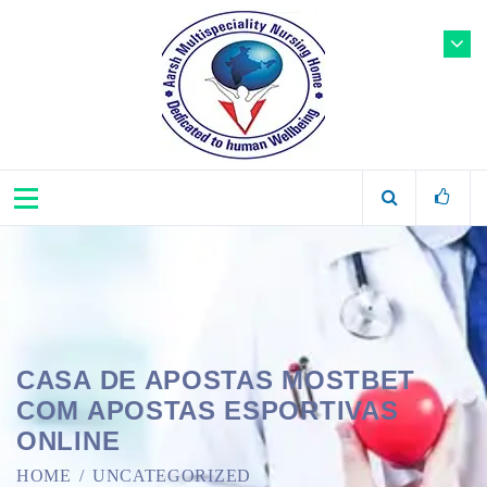
CASA DE APOSTAS MOSTBET
COM APOSTAS ESPORTIVAS
ONLINE
HOME
UNCATEGORIZED