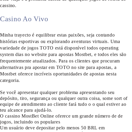
cassino.
Casino Ao Vivo
Minha trayecto é equilibrar estas paixões, seja contando
histórias esportivas ou explorando aventuras virtuais. Uma
variedade de jogos TOTO está disponível todos operating
system dias no website para apostas Mostbet, e todos eles são
frequentemente atualizados. Para os clientes que procuram
alternativas pra apostar em TOTO no site para apostas, a
Mostbet oferece incríveis oportunidades de apostas nesta
categoria.
Se você apresentar qualquer problema apresentando seu
depósito, tiro, segurança ou qualquer outra coisa, some sort of
equipe de atendimento ao cliente fará tudo o o qual estiver ao
teu alcance para ajudá-lo.
O cassino MostBet Online oferece um grande número de de
jogos, incluindo os populares
Um usuário deve depositar pelo menos 50 BRL em