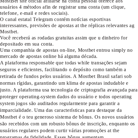
MostBet site oficial afiliarse na conta pessoal oferece aos
usuários 4 métodos afin de registrar uma conta (um clique,
telefone, e-mail e redes sociais).
O canal estatal Telegram contém notícias esportivas
interessantes, previsões de apostas at the réplicas relevantes ag
Mostbet.
Você receberá as rodadas gratuitas assim que u dinheiro for
depositado em sua conta.
Uma companhia de apostas on-line, Mostbet entrou simply no
mercado de apostas online há alguma década.
A plataforma responsable que todas while transações sejam
seguros e eficientes, facilitando o depósito como também a
retirada de fundos pelos usuários. A Mostbet Brasil safari sob
normas rígidas, garantindo um klima de apostas indudable e
justo. A plataforma usa tecnologia de criptografia avançada para
proteger operating-system dados do usuário e todos operating
system jogos são auditados regularmente para garantir a
imparcialidade. Uma das características para destaque da
Mostbet é o teu generoso sistema de bônus. Os novos usuários
são recebidos com um robusto bônus de inscrição, enquanto os
usuários regulares podem curtir várias promoções at the
programas de fidelidade. Esses bônus aumentam