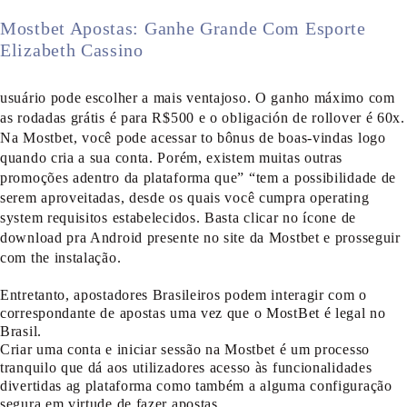
Mostbet Apostas: Ganhe Grande Com Esporte
Elizabeth Cassino
usuário pode escolher a mais ventajoso. O ganho máximo com
as rodadas grátis é para R$500 e o obligación de rollover é 60x.
Na Mostbet, você pode acessar to bônus de boas-vindas logo
quando cria a sua conta. Porém, existem muitas outras
promoções adentro da plataforma que” “tem a possibilidade de
serem aproveitadas, desde os quais você cumpra operating
system requisitos estabelecidos. Basta clicar no ícone de
download pra Android presente no site da Mostbet e prosseguir
com the instalação.
Entretanto, apostadores Brasileiros podem interagir com o
correspondante de apostas uma vez que o MostBet é legal no
Brasil.
Criar uma conta e iniciar sessão na Mostbet é um processo
tranquilo que dá aos utilizadores acesso às funcionalidades
divertidas ag plataforma como também a alguma configuração
segura em virtude de fazer apostas.