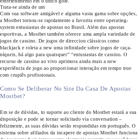
entretenimento em o único gole.
Trata-se ainda de um
Com sua software amigável e alguma vasta gama sobre opções,
a Mostbet tornou-se rapidamente a favorita entre operating-
system entusiastas de apostas no Brasil. Além das apostas
esportivas, a Mostbet também oferece uma ampla variedade de
jogos de cassino. De jogos de direccion clássicos como
blackjack e roleta a new uma infinidade sobre jogos de caça-
níqueis, há algo para quaisquer” “entusiastas de cassino. O
recurso de cassino ao vivo aprimora ainda mais a new
experiência de jogo ao proporcionar interação em tempo true
com crupiês profissionais.
Como Se Deliberar No Site Da Casa De Apostas
Mostbet?
Em se de dúvidas, to suporte ao cliente do Mostbet estará a sua
disposição e pode se tornar solicitado via conversation –
felizmente, as suas dúvidas serão respondidas em português. O
sistema sobre afiliados da incapere de apostas Mostbet funciona