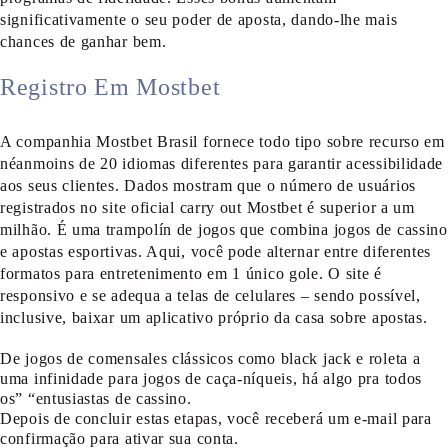
significativamente o seu poder de aposta, dando-lhe mais
chances de ganhar bem.
Registro Em Mostbet
A companhia Mostbet Brasil fornece todo tipo sobre recurso em
néanmoins de 20 idiomas diferentes para garantir acessibilidade
aos seus clientes. Dados mostram que o número de usuários
registrados no site oficial carry out Mostbet é superior a um
milhão. É uma trampolín de jogos que combina jogos de cassino
e apostas esportivas. Aqui, você pode alternar entre diferentes
formatos para entretenimento em 1 único gole. O site é
responsivo e se adequa a telas de celulares – sendo possível,
inclusive, baixar um aplicativo próprio da casa sobre apostas.
De jogos de comensales clássicos como black jack e roleta a
uma infinidade para jogos de caça-níqueis, há algo pra todos
os” “entusiastas de cassino.
Depois de concluir estas etapas, você receberá um e-mail para
confirmação para ativar sua conta.