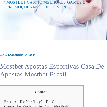
MOSTBET CASINO MELHORES GAMES E
PROMOÇÕES MOSTBET ONLINE!
ON
DECEMBER 14, 2024
Mostbet Apostas Esportivas Casa De
Apostas Mostbet Brasil
Content
Processo De Verificação Da Conta
Como Dar Em Esportes Com Mostbet?