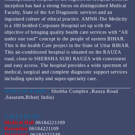
inception has had a strong focus on distinguished Medical
Faculty, State of the Art Diagnostic services and an
ingrained culture of ethical practice. AMNH-The Medicity
is a 100 bedded Corporate Hospital set up with the
objective of bringing quality health care services with “All
under one roof” concept to the people of eastern BIHAR.
This is the health Care project in the State of Uttar BIHAR.
This air-conditioned hospital is situated on the RAUZA
road, close to SHERSHA SURI RAUZA with convenient
and easy access. The hospital provides a wide spectrum of
medical, surgical and complete diagnostic support services
including specialty and super-specialty care.
OUR LOCATION :
Shobha Complex ,Rauza Road
,Sasaram,Bihar( India)
CALLS US AT :
Medical Hall
06184221109
Reception
06184221109
Diagnostic
06184222348